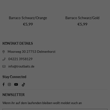
Barraco Schwarz/Orange
Barraco Schwarz/Gold
Normaler
Normaler
€5,99
€5,99
Preis
Preis
KONTAKT DETAILS
Moorweg 30 27753 Delmenhorst
04221 3958129
info@troutbaits.de
Stay Connected
TikTok
Facebook
Instagram
YouTube
NEWSLETTER
Wenn ihr auf dem laufenden bleiben wollt meldet euch an