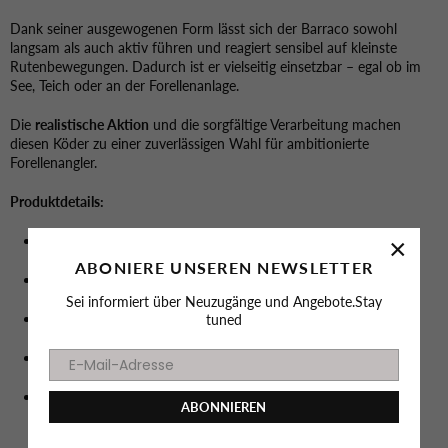
Dank seiner ausgewogenen Form lässt sich der Barraco sowohl
langsam als auch aktiv führen und reagiert sensibel auf kleinste
Rutenbewegungen. Dadurch ist er vielseitig einsetzbar – egal ob im
See, Teich oder an der Forellenanlage.
Die
realistische Aktion
und die sorgfältige Verarbeitung machen
diesen Köder zu einer zuverlässigen Wahl für ambitionierte
Forellenangler.
Produktdetails:
Ködertyp: Troutbait / Kunstköder
×
ABONIERE UNSEREN NEWSLETTER
Modell: Barraco
Sei informiert über Neuzugänge und Angebote.Stay
Größe: 40 mm
tuned
Inhalt: 8 Stück pro Dose
Einsatzgebiet: Forellenangeln (Still- und leicht fließende
ABONNIEREN
Gewässer)