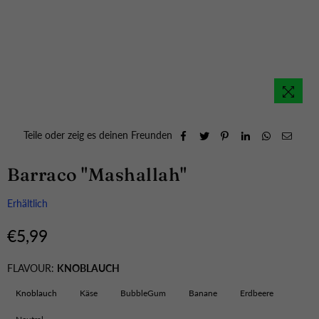
Teile oder zeig es deinen Freunden
Barraco "Mashallah"
Erhältlich
€5,99
Normaler
Preis
FLAVOUR:
KNOBLAUCH
Knoblauch
Käse
BubbleGum
Banane
Erdbeere