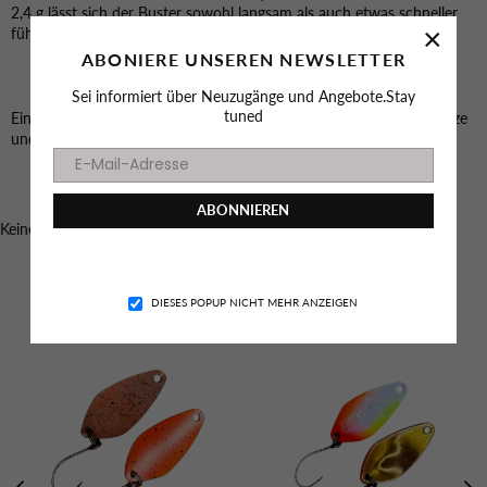
2,4 g lässt sich der Buster sowohl langsam als auch etwas schneller
×
führen und bleibt dabei extrem attraktiv im Lauf.
ABONIERE UNSEREN NEWSLETTER
Sei informiert über Neuzugänge und Angebote.Stay
tuned
Ein Top-Köder für Forellenangler, wenn die Fische auf auffällige Reize
und ein lebendiges Sinkverhalten reagieren.
ABONNIEREN
Keine GPSR-Konformitätsdaten für dieses Produkt verfügbar.
Facebook
Instagram
YouTube
TikTok
Das könnte dich auch Interessieren
DIESES POPUP NICHT MEHR ANZEIGEN