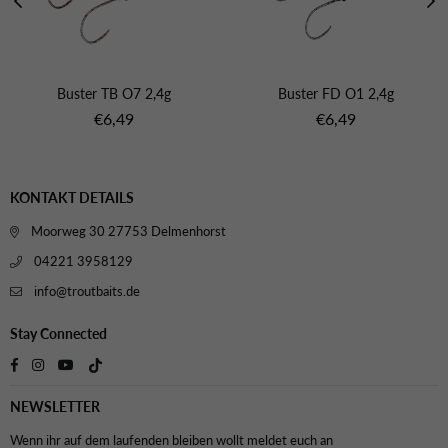
Buster TB O7 2,4g
Buster FD O1 2,4g
Normaler
Normaler
€6,49
€6,49
Preis
Preis
KONTAKT DETAILS
Moorweg 30 27753 Delmenhorst
04221 3958129
info@troutbaits.de
Stay Connected
TikTok
Facebook
Instagram
YouTube
NEWSLETTER
Wenn ihr auf dem laufenden bleiben wollt meldet euch an