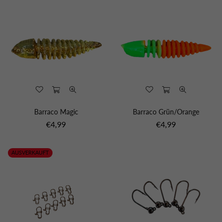
Barraco Magic
Barraco Grün/Orange
Normaler
Normaler
€4,99
€4,99
Preis
Preis
AUSVERKAUFT