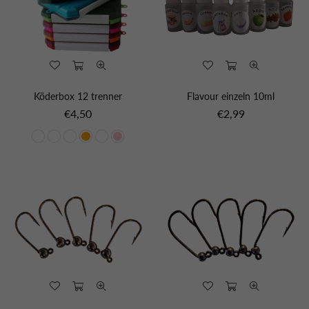
Köderbox 12 trenner
Flavour einzeln 10ml
Normaler
Normaler
€4,50
€2,99
Preis
Preis