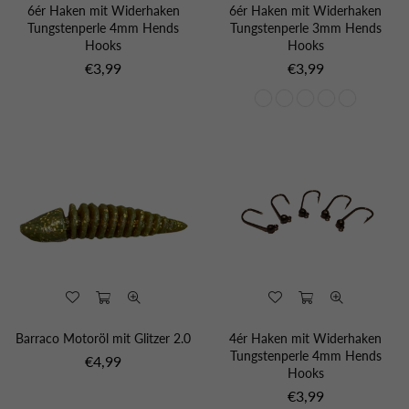
6ér Haken mit Widerhaken
6ér Haken mit Widerhaken
Tungstenperle 4mm Hends
Tungstenperle 3mm Hends
Hooks
Hooks
Normaler
Normaler
€3,99
€3,99
Preis
Preis
Barraco Motoröl mit Glitzer 2.0
4ér Haken mit Widerhaken
Tungstenperle 4mm Hends
Normaler
€4,99
Hooks
Preis
Normaler
€3,99