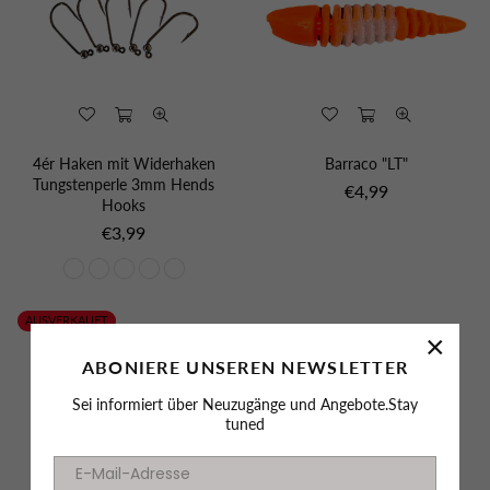
4ér Haken mit Widerhaken
Barraco "LT"
Tungstenperle 3mm Hends
Normaler
€4,99
Hooks
Preis
Normaler
€3,99
Preis
AUSVERKAUFT
×
ABONIERE UNSEREN NEWSLETTER
Sei informiert über Neuzugänge und Angebote.Stay
tuned