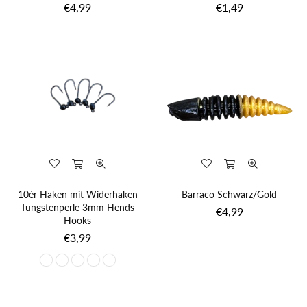
Normaler
Normaler
€4,99
€1,49
Preis
Preis
10ér Haken mit Widerhaken
Barraco Schwarz/Gold
Tungstenperle 3mm Hends
Normaler
€4,99
Hooks
Preis
Normaler
€3,99
Preis