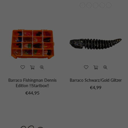
Preis
Barraco Fishingman Dennis
Barraco Schwarz/Gold Glitzer
Edition !!Startbox!!
Normaler
€4,99
Normaler
Preis
€44,95
Preis