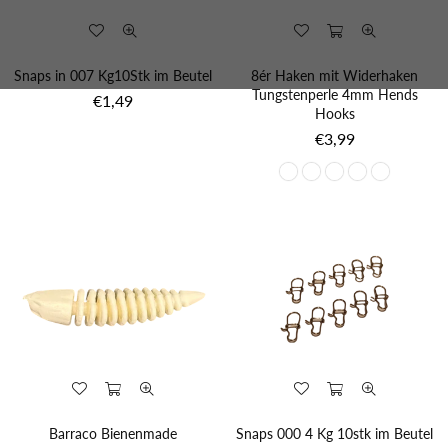
Snaps in 007 Kg10Stk im Beutel
8ér Haken mit Widerhaken
Tungstenperle 4mm Hends
Normaler
€1,49
Hooks
Preis
Normaler
€3,99
Preis
Barraco Bienenmade
Snaps 000 4 Kg 10stk im Beutel