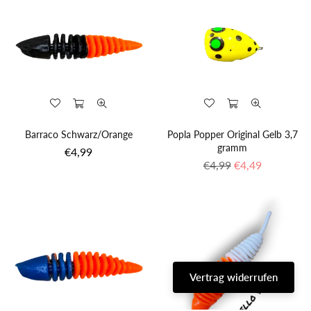
Barraco Schwarz/Orange
Popla Popper Original Gelb 3,7
gramm
Normaler
€4,99
Preis
Normaler
€4,99
€4,49
Preis
Vertrag widerrufen