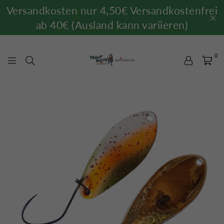
Versandkosten nur 4,50€ Versandkostenfrei
ab 40€ (Ausland kann variieren)
0
TROUTBAITS.DE