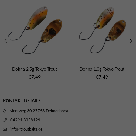
Dohna 2,5g Tokyo Trout
Dohna 1,0g Tokyo Trout
Normaler
Normaler
€7,49
€7,49
Preis
Preis
KONTAKT DETAILS
Moorweg 30 27753 Delmenhorst
04221 3958129
info@troutbaits.de