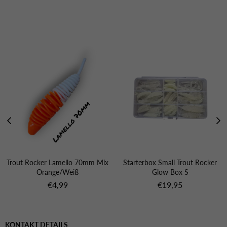
Das könnte dich auch Interessieren
Trout Rocker Lamello 70mm Mix
Starterbox Small Trout Rocker
Orange/Weiß
Glow Box S
Normaler
€4,99
€19,95
Preis
KONTAKT DETAILS