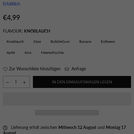
Erhältlich
€4,99
Normaler
Preis
FLAVOUR:
KNOBLAUCH
Knoblauch
Käse
BubbleGum
Banane
Erdbeere
Apfel
Anis
Meeresfrüchte
Zur Wunschliste hinzufügen
Anfrage
IN DEN EINKAUFSWAGEN LEGEN
Lieferung erfolt zwischen
Mittwoch 12 August
und
Montag 17
August
.