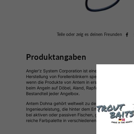
Teile oder zeig es deinen Freunden
Produktangaben
Angler'z System Corporation ist eines der führenden 
Herstellung von Forellenblinkern spezialisiert hat. Die 
wenn die Produkte von Antem in erster Linie für Salmo
beim Angeln auf Döbel, Aland, Rapfen oder Barsch. Ja
Bestandteil jeder Angelbox.
Antem Dohna gehört weltweit zu den besten Forellenspoo
Ingenieurleistung, die hinter dem Erfolg dieses Spoons 
bei aktiven oder passiven Fischen, grundnahes Angeln 
reiche Farbpalette in verschiedenen Gewichten macht D