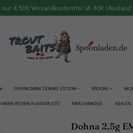
nur 4,50€ Versandkostenfrei ab 40€ (Ausland 
TROUTBAITS.DE
N
FISHINGMAN DENNIS EDTION
SPOONS
WOB
HAKEN/POSEN/FLAVOUR/ETC
MERCHANDISE
%SALE%
Dohna 2,5g E