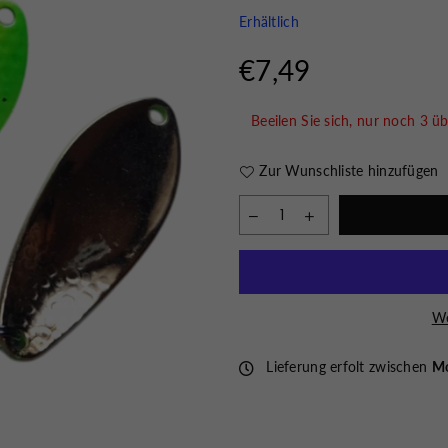
Erhältlich
€7,49
Normaler
Preis
Beeilen Sie sich, nur noch
3
üb
Zur Wunschliste hinzufügen
We
Lieferung erfolt zwischen
Mo