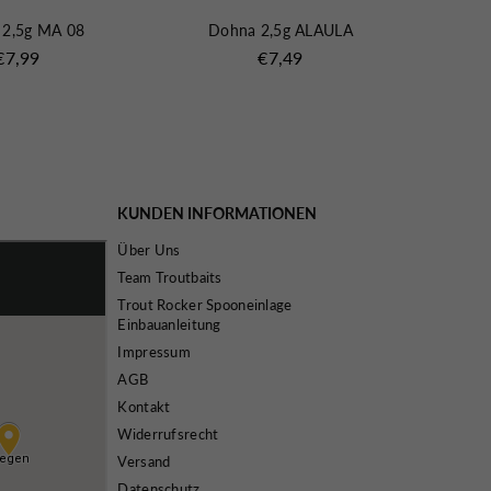
 2,5g MA 08
Dohna 2,5g ALAULA
Do
Normaler
Normaler
€7,99
€7,49
Preis
Preis
KUNDEN INFORMATIONEN
Über Uns
Team Troutbaits
Trout Rocker Spooneinlage
Einbauanleitung
Impressum
AGB
Kontakt
Widerrufsrecht
Versand
Datenschutz