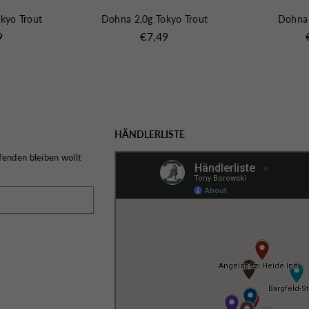
kyo Trout
Dohna 2,0g Tokyo Trout
Dohna
ler
Normaler
9
€7,49
Preis
HÄNDLERLISTE
fenden bleiben wollt