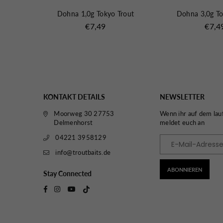
Trout
Dohna 1,0g Tokyo Trout
Dohna 3,0g To
Normaler
Norma
€7,49
€7,4
Preis
Preis
KONTAKT DETAILS
NEWSLETTER
Moorweg 30 27753
Wenn ihr auf dem lau
Delmenhorst
meldet euch an
04221 3958129
info@troutbaits.de
ABONNIEREN
Stay Connected
TikTok
Facebook
Instagram
YouTube