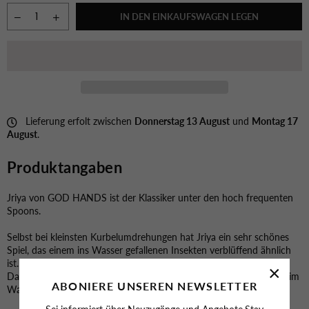
IN DEN EINKAUFSWAGEN LEGEN
Lieferung erfolt zwischen
Donnerstag 13 August
und
Montag 17
August
.
Produktangaben
Jriya von GOD HANDS ist der Klassiker unter den hoch frequenten
Spoons.
Selbst bei kleinsten Kurbelumdrehungen hat Jriya ein sehr schönes
Spiel, das einem ins Wasser gefallenen Insekten verblüffend ähnlich
ist.
×
Das provoziert insbesondere passive Fische, die still und kaltblütig im
ABONIERE UNSEREN NEWSLETTER
Wasser auf Opfer lauern.