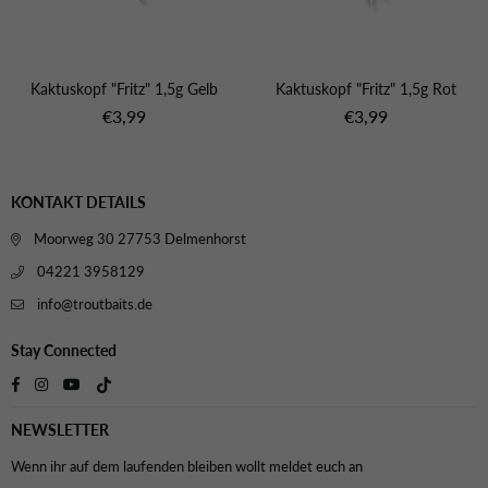
Kaktuskopf "Fritz" 1,5g Gelb
Kaktuskopf "Fritz" 1,5g Rot
Normaler
Normaler
€3,99
€3,99
Preis
Preis
KONTAKT DETAILS
Moorweg 30 27753 Delmenhorst
04221 3958129
info@troutbaits.de
Stay Connected
TikTok
Facebook
Instagram
YouTube
NEWSLETTER
Wenn ihr auf dem laufenden bleiben wollt meldet euch an