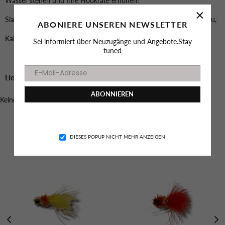
Wasser stehen und Ihre Hookrate erhöhen!
×
Slaughter Pull, Chonchon-Action, Schwimmen auf mittlerem Niveau,
ABONIERE UNSEREN NEWSLETTER
Kaktuskopf Fritz, der verschiedene Aktionen unterstützt!
Sei informiert über Neuzugänge und Angebote.Stay
tuned
Lieferzeit 4-7 Tage
ABONNIEREN
Keine GPSR-Konformitätsdaten für dieses Produkt verfügbar.
Facebook
Instagram
YouTube
TikTok
Das könnte dich auch Interessieren
DIESES POPUP NICHT MEHR ANZEIGEN