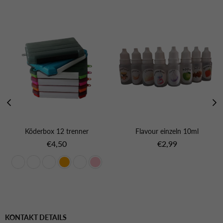
Köderbox 12 trenner
Flavour einzeln 10ml
Normaler
Normaler
€4,50
€2,99
Preis
Preis
KONTAKT DETAILS