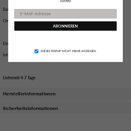
tuned
Balzer 178100 006
Owner RL-1782B
ABONNIEREN
Facebook
Instagram
YouTube
TikTok
Eine Waffe am Forellensee.
DIESES POPUP NICHT MEHR ANZEIGEN
Inhalt 14 stk.
Lieferzeit 4-7 Tage
Herstellerinformationen
Sicherheitsinformationen
Das könnte dich auch Interessieren