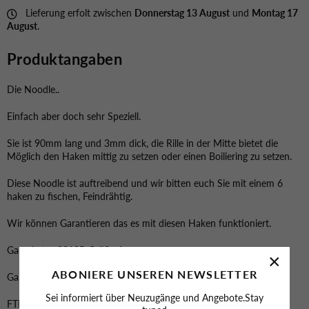
Lieferung erfolt zwischen
Donnerstag 13 August
und
Montag 17
August
.
Produktangaben
Die Noodle..
Einfach aber doch sehr Speziell.
Sie ist 90mm lang und 3mm dick, die Rille in der Mitte bietet die
Möglich den Haken mittig zu setzen oder einen Boiliering zu setzen.
Diese Noodle ist auftreibend und wir bitten euch Sie mit einem 6
haken zu fischen, Feindrähtig.
Wir können Garantieren das es mit diesen Haken funktioniert.
Gamakatsu 2210R Größe 6
×
ABONIERE UNSEREN NEWSLETTER
Gamakatsu 3610N Größe 6
Sei informiert über Neuzugänge und Angebote.Stay
FTM BH Größe 6