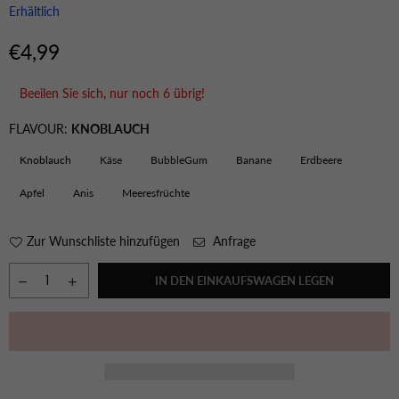
Erhältlich
€4,99
Normaler
Preis
Beeilen Sie sich, nur noch
6
übrig!
FLAVOUR:
KNOBLAUCH
Knoblauch
Käse
BubbleGum
Banane
Erdbeere
Apfel
Anis
Meeresfrüchte
Zur Wunschliste hinzufügen
Anfrage
IN DEN EINKAUFSWAGEN LEGEN