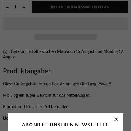
IN DEN EINKAUFSWAGEN LEGEN
Lieferung erfolt zwischen
Mittwoch 12 August
und
Montag 17
August
.
Produktangaben
Diese Gurke gehört in jede Box 65mm geballte Fang Power!!
Mit 3,6g ein super Gewicht für das Mittelwasser.
Erprobt und für leider Geil befunden.
×
Lieferzeit 5-7 Tage
ABONIERE UNSEREN NEWSLETTER