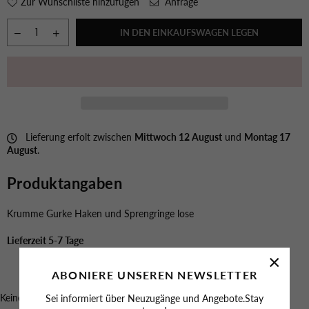
Zur Wunschliste hinzufügen
Anfrage
IN DEN EINKAUFSWAGEN LEGEN
Lieferung erfolt zwischen
Mittwoch 12 August
und
Montag 17
August
.
Produktangaben
Krumme Gurke Haken und Sprengringe lose
Lieferzeit 5-7 Tage
×
ABONIERE UNSEREN NEWSLETTER
Keine GPSR-Konformitätsdaten für dieses Produkt verfügbar.
Sei informiert über Neuzugänge und Angebote.Stay