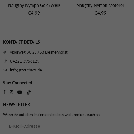
Naugthy Nymph Gold/Weiß
Naugthy Nymph Motoroil
Normaler
Normaler
€4,99
€4,99
Preis
Preis
KONTAKT DETAILS
Moorweg 30 27753 Delmenhorst
04221 3958129
info@troutbaits.de
Stay Connected
TikTok
Facebook
Instagram
YouTube
NEWSLETTER
Wenn ihr auf dem laufenden bleiben wollt meldet euch an