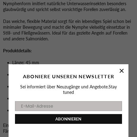
Nymphenform imitiert natürliche Unterwasserinsekten besonders
glaubwürdig und spricht selbst vorsichtige Forellen zuverlässig an.
Das weiche, flexible Material sorgt für ein lebendiges Spiel schon bei
minimaler Bewegung und macht die Nymphe vielseitig einsetzbar in
Still- und Fließgewässern. Ideal für das gezielte Angeln auf Forellen
und andere Salmoniden.
Produktdetails:
Länge: 45 mm
×
Flexibles Material für natürliche Bewegung
ABONIERE UNSEREN NEWSLETTER
Realistische Nymphen-Form
Sei informiert über Neuzugänge und Angebote.Stay
tuned
Bewährt und bekannt aus Dänemark
Inhalt: 8 Stück pro Dose
ABONNIEREN
Ein effektiver Köder für anspruchsvolle Angler, die auf Qualität und
Fängigkeit setzen.
Facebook
Instagram
YouTube
TikTok