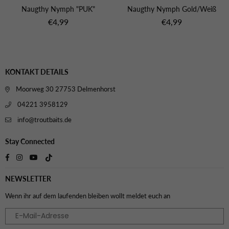
Naugthy Nymph "PUK"
Naugthy Nymph Gold/Weiß
Normaler
Normaler
€4,99
€4,99
Preis
Preis
KONTAKT DETAILS
Moorweg 30 27753 Delmenhorst
04221 3958129
info@troutbaits.de
Stay Connected
TikTok
Facebook
Instagram
YouTube
NEWSLETTER
Wenn ihr auf dem laufenden bleiben wollt meldet euch an