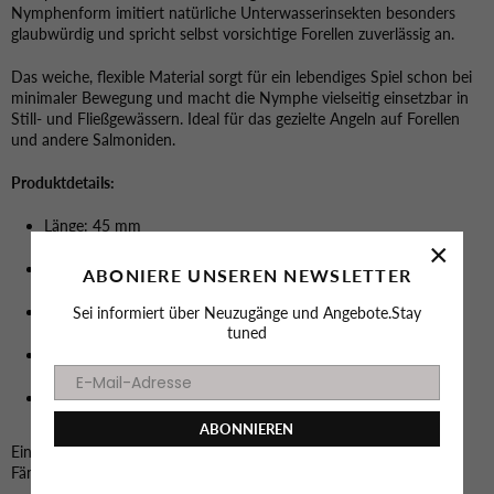
Nymphenform imitiert natürliche Unterwasserinsekten besonders
glaubwürdig und spricht selbst vorsichtige Forellen zuverlässig an.
Das weiche, flexible Material sorgt für ein lebendiges Spiel schon bei
minimaler Bewegung und macht die Nymphe vielseitig einsetzbar in
Still- und Fließgewässern. Ideal für das gezielte Angeln auf Forellen
und andere Salmoniden.
Produktdetails:
Länge: 45 mm
×
Flexibles Material für natürliche Bewegung
ABONIERE UNSEREN NEWSLETTER
Realistische Nymphen-Form
Sei informiert über Neuzugänge und Angebote.Stay
tuned
Bewährt und bekannt aus Dänemark
Inhalt: 8 Stück pro Dose
ABONNIEREN
Ein effektiver Köder für anspruchsvolle Angler, die auf Qualität und
Fängigkeit setzen.
Facebook
Instagram
YouTube
TikTok