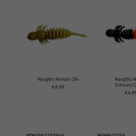
oroil
Naugthy Nymph Oliv
Naugthy 
Schwarz/O
Normaler
€4,99
Preis
Norma
€4,9
Preis
KONTAKT DETAILS
NEWSLETTER