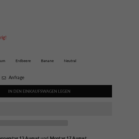
rig!
gum
Erdbeere
Banane
Neutral
Anfrage
IN DEN EINKAUFSWAGEN LEGEN
nnerstag 13 August
und
Montag 17 August
.