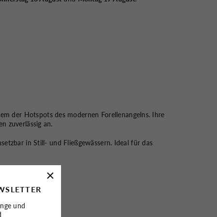
nem der Hotspots des modernen Forellenangelns. Ihre
n zuverlässig an.
etzbar in Still- und Fließgewässern. Ideal für das
×
WSLETTER
änge und
d