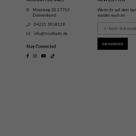
Moorweg 30 27753
Wenn ihr auf dem lau
Delmenhorst
meldet euch an
04221 3958129
info@troutbaits.de
ABONNIEREN
Stay Connected
TikTok
Facebook
Instagram
YouTube