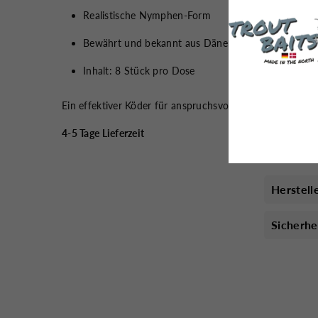
Realistische Nymphen-Form
Bewährt und bekannt aus Dänemark
Inhalt: 8 Stück pro Dose
Ein effektiver Köder für anspruchsvolle Angler, die auf Q
4-5 Tage Lieferzeit
Herstell
Sicherhe
Das könnte dich auch Interessieren