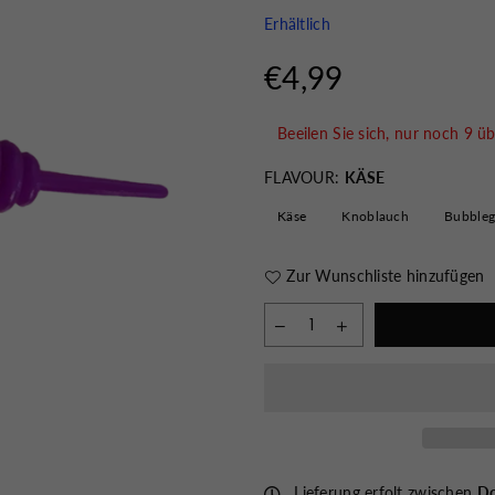
Erhältlich
€4,99
Normaler
Preis
Beeilen Sie sich, nur noch
9
üb
FLAVOUR:
KÄSE
Käse
Knoblauch
Bubble
Zur Wunschliste hinzufügen
Lieferung erfolt zwischen
Do