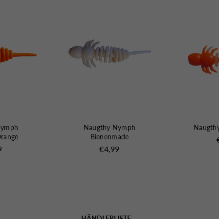
Nymph
Naugthy Nymph
Naugth
range
Bienenmade
ler
Normaler
9
€4,99
Preis
HÄNDLERLISTE