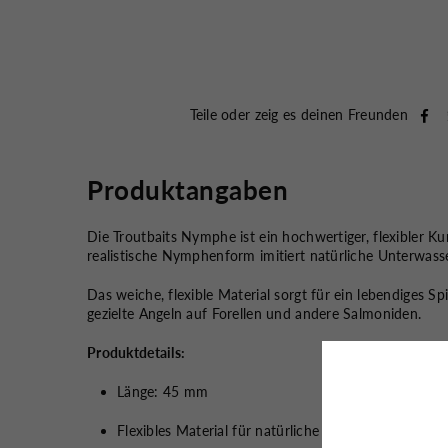
Teile oder zeig es deinen Freunden
Produktangaben
Die Troutbaits Nymphe ist ein hochwertiger, flexibler
realistische Nymphenform imitiert natürliche Unterwasse
Das weiche, flexible Material sorgt für ein lebendiges S
gezielte Angeln auf Forellen und andere Salmoniden.
Produktdetails:
Länge: 45 mm
Flexibles Material für natürliche Bewegung