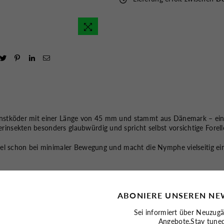
 Kunstköder mit einer Länge von 45 mm und stammt aus Dänemark – ei
rinsekten besonders glaubwürdig und spricht selbst vorsichtige Forelle
piel schon bei minimaler Bewegung und macht die Nymphe vielseitig eins
ABONIERE UNSEREN NE
Sei informiert über Neuzug
Angebote.Stay tune