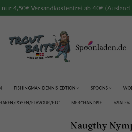
nur 4,50€ Versandkostenfrei ab 40€ (Ausland 
TROUTBAITS.DE
N
FISHINGMAN DENNIS EDTION
SPOONS
WOB
HAKEN/POSEN/FLAVOUR/ETC
MERCHANDISE
%SALE%
Naugthy Nymp