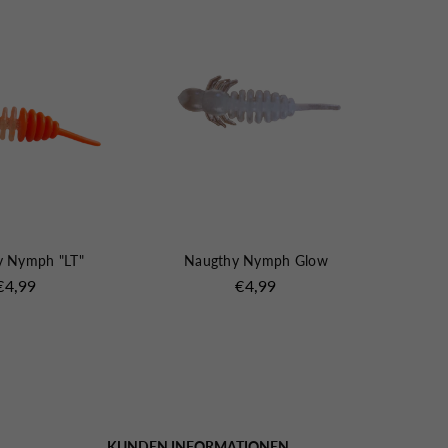
y Nymph "LT"
Naugthy Nymph Glow
Naugt
Normaler
Normaler
€4,99
€4,99
Preis
Preis
KUNDEN INFORMATIONEN