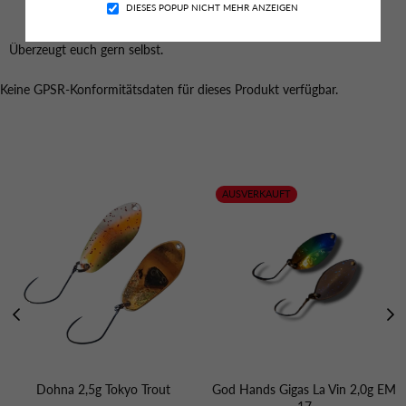
DIESES POPUP NICHT MEHR ANZEIGEN
Überzeugt euch gern selbst.
Keine GPSR-Konformitätsdaten für dieses Produkt verfügbar.
Das könnte dich auch Interessieren
AUSVERKAUFT
Dohna 2,5g Tokyo Trout
God Hands Gigas La Vin 2,0g EM