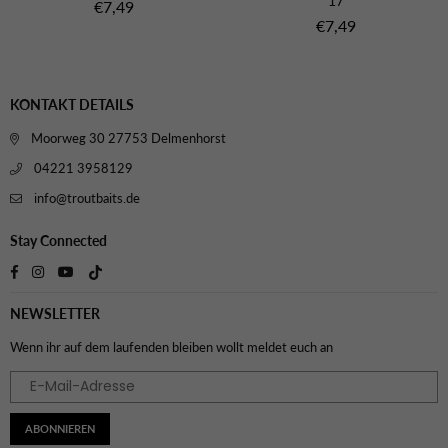
17
Normaler
€7,49
Preis
Normaler
€7,49
Preis
KONTAKT DETAILS
Moorweg 30 27753 Delmenhorst
04221 3958129
info@troutbaits.de
Stay Connected
TikTok
Facebook
Instagram
YouTube
NEWSLETTER
Wenn ihr auf dem laufenden bleiben wollt meldet euch an
ABONNIEREN