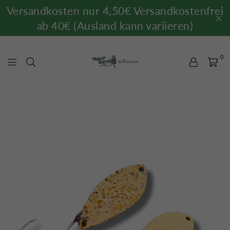
Versandkosten nur 4,50€ Versandkostenfrei
ab 40€ (Ausland kann variieren)
0
TROUTBAITS.DE