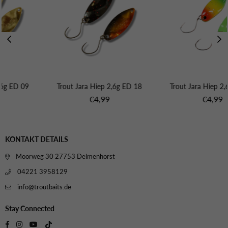
Trout Jara Hiep 2,6g ED 18
Trout Jara Hiep 2,6g ED 10
Normaler
Normaler
€4,99
€4,99
Preis
Preis
KONTAKT DETAILS
Moorweg 30 27753 Delmenhorst
04221 3958129
info@troutbaits.de
Stay Connected
TikTok
Facebook
Instagram
YouTube