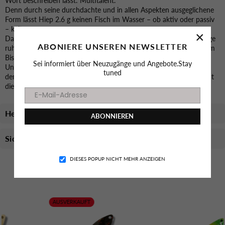
Wort beschreiben lässt: Multitalent.
Denn durch seine durchdachte und in allen Aspekten ausgeglichene
Form lässt Hiep 2.6 g keinen Fisch im Wasser – ob aktiv oder passiv
– kalt.
×
Das schöne frequente Spiel, das man am besten durch gleichmäßige
ABONIERE UNSEREN NEWSLETTER
ruhige Führung erreicht, lockt die Forellen an und provoziert sie zum
Biss.
Sei informiert über Neuzugänge und Angebote.Stay
Und wenn man zwischendurch kleine Pausen einlegt, hat man mit
tuned
dem Hiep 2.6 g noch bessere Erfolge, denn auch beim Absinken hat
dieser Spoon ein schönes verlockendes Spiel.
Herstellerinformationen
ABONNIEREN
Sicherheitsinformationen
Facebook
Instagram
YouTube
TikTok
DIESES POPUP NICHT MEHR ANZEIGEN
Das könnte dich auch Interessieren
AUSVERKAUFT