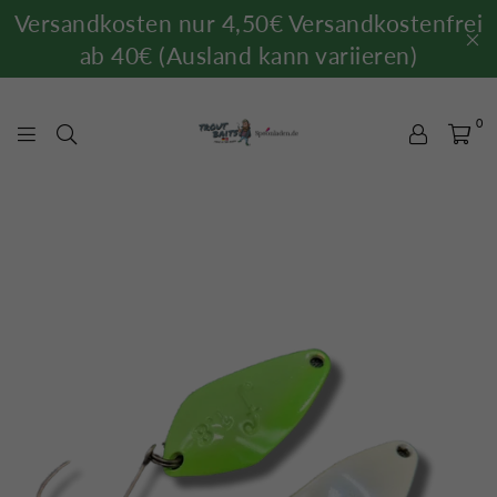
Versandkosten nur 4,50€ Versandkostenfrei
ab 40€ (Ausland kann variieren)
0
TROUTBAITS.DE