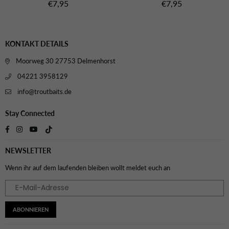
Normaler
Normaler
€7,95
€7,95
Preis
Preis
KONTAKT DETAILS
Moorweg 30 27753 Delmenhorst
04221 3958129
info@troutbaits.de
Stay Connected
TikTok
Facebook
Instagram
YouTube
NEWSLETTER
Wenn ihr auf dem laufenden bleiben wollt meldet euch an
ABONNIEREN