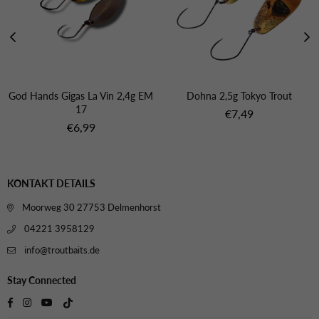
 2,4g EM
Dohna 2,5g Tokyo Trout
God Hands Gigas La Vin
17
Normaler
€7,49
Preis
Normaler
€7,49
Preis
KONTAKT DETAILS
Moorweg 30 27753 Delmenhorst
04221 3958129
info@troutbaits.de
Stay Connected
TikTok
Facebook
Instagram
YouTube