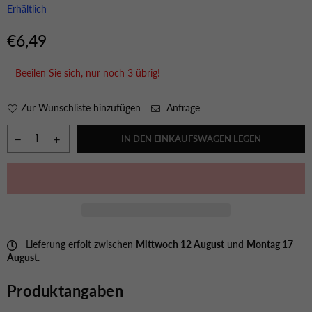
Erhältlich
€6,49
Normaler
Preis
Beeilen Sie sich, nur noch
3
übrig!
Zur Wunschliste hinzufügen
Anfrage
IN DEN EINKAUFSWAGEN LEGEN
Lieferung erfolt zwischen
Mittwoch 12 August
und
Montag 17
August
.
Produktangaben