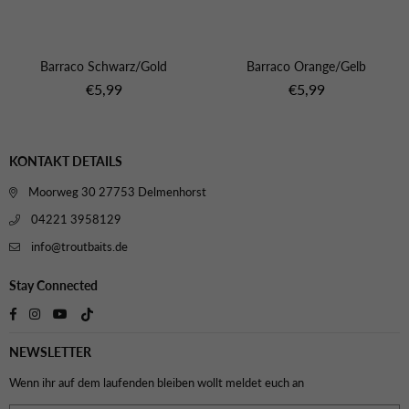
Barraco Schwarz/Gold
Barraco Orange/Gelb
Normaler
Normaler
€5,99
€5,99
Preis
Preis
KONTAKT DETAILS
Moorweg 30 27753 Delmenhorst
04221 3958129
info@troutbaits.de
Stay Connected
TikTok
Facebook
Instagram
YouTube
NEWSLETTER
Wenn ihr auf dem laufenden bleiben wollt meldet euch an