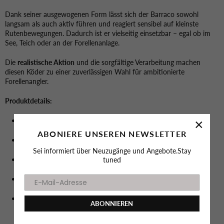
Dank seiner ausgewogenen Form lässt sich der Barraco sowohl
langsam als auch aktiv führen und reagiert sensibel auf kleinste
Rutenbewegungen. Dadurch ist er vielseitig einsetzbar – egal ob im
See, Teich oder an der Forellenanlage.
Die
realistische Aktion
und die sorgfältige Verarbeitung machen
diesen Köder zu einer zuverlässigen Wahl für ambitionierte
Forellenangler.
Produktdetails:
Ködertyp: Troutbait / Kunstköder
×
ABONIERE UNSEREN NEWSLETTER
Modell: Barraco
Sei informiert über Neuzugänge und Angebote.Stay
Größe: 40 mm
tuned
Inhalt: 8 Stück pro Dose
Einsatzgebiet: Forellenangeln (Still- und leicht fließende
ABONNIEREN
Gewässer)